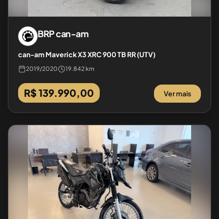
BRP
can-am
can-am Maverick X3 XRC 900 TB RR (UTV)
2019
/
2020
19.842 km
R$ 139.990,00
Ver mais