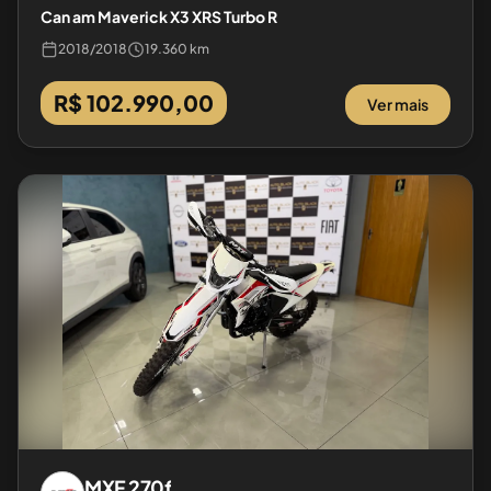
Can am Maverick X3 XRS Turbo R
2018
/
2018
19.360 km
R$ 102.990,00
Ver mais
MXF
270f