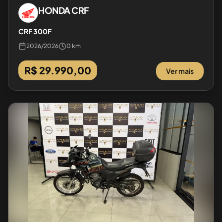
HONDA
CRF
CRF 300F
2026
/
2026
0 km
R$ 29.990,00
Ver mais