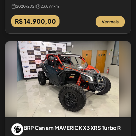
2020
/
2021
23.897 km
R$ 14.900,00
Ver mais
BRP
Can am MAVERICK X3 XRS Turbo R