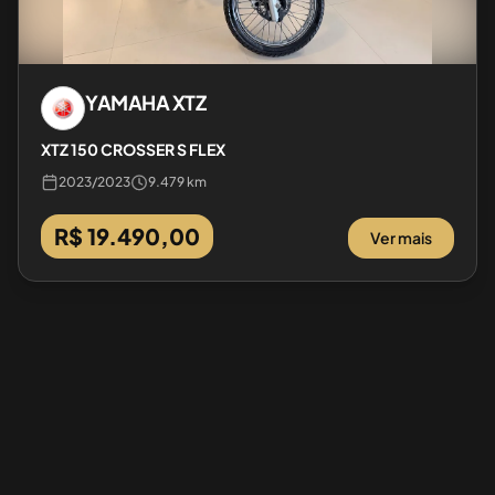
YAMAHA
XTZ
XTZ 150 CROSSER S FLEX
2023
/
2023
9.479 km
R$ 19.490,00
Ver mais