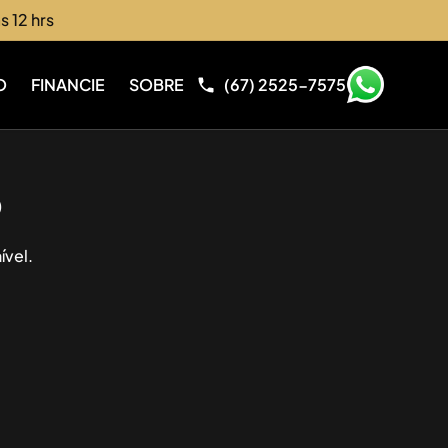
s 12 hrs
O
FINANCIE
SOBRE
(67) 2525-7575
o
ível.