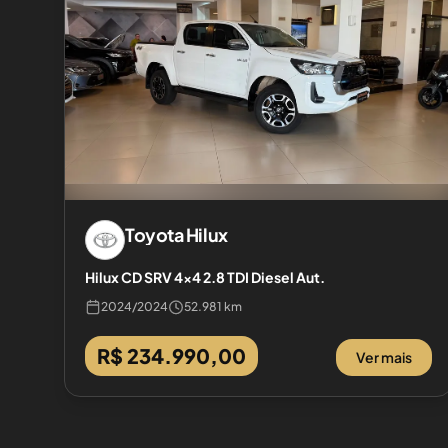
Toyota
Hilux
Hilux CD SRV 4x4 2.8 TDI Diesel Aut.
2024
/
2024
52.981 km
R$ 234.990,00
Ver mais