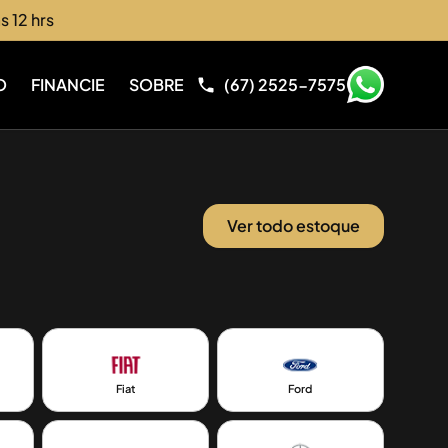
s 12 hrs
O
FINANCIE
SOBRE
(67) 2525-7575
Ver todo estoque
Fiat
Ford