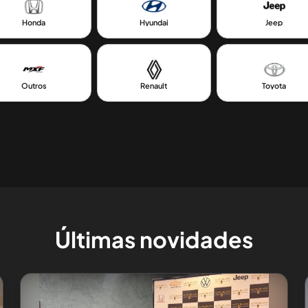
Honda
Hyundai
Jeep
Outros
Renault
Toyota
Últimas novidades