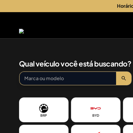
Horári
Qual veículo você está buscando?
BRP
BYD