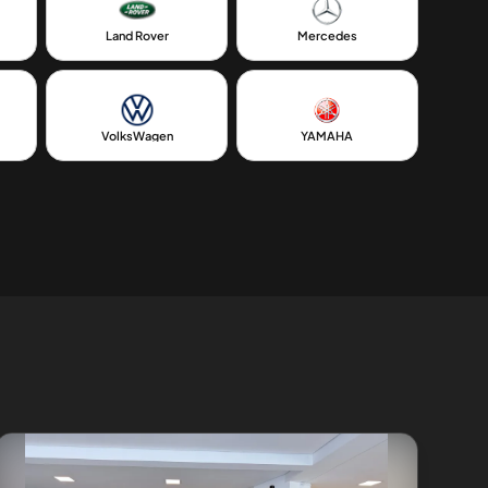
Land Rover
Mercedes
VolksWagen
YAMAHA