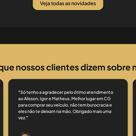
Veja todas as novidades
que nossos clientes dizem sobre 
"
Só tenho a agradecer pelo ótimo atendimento
ao Alisson, Igor e Matheus. Melhor lugar em CG
para comprar seu veículo, não tem burocracia e
eles não te deixam na mão. Obrigado mais uma
vez.
"