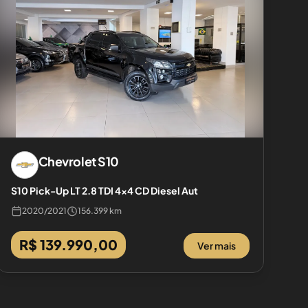
Chevrolet
S10
S10 Pick-Up LT 2.8 TDI 4x4 CD Diesel Aut
2020
/
2021
156.399 km
R$ 139.990,00
Ver mais