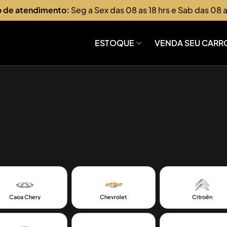
o de atendimento:
Seg a Sex das 08 as 18 hrs e Sab das 08 a
ESTOQUE
VENDA SEU CARR
Caoa Chery
Chevrolet
Citroën